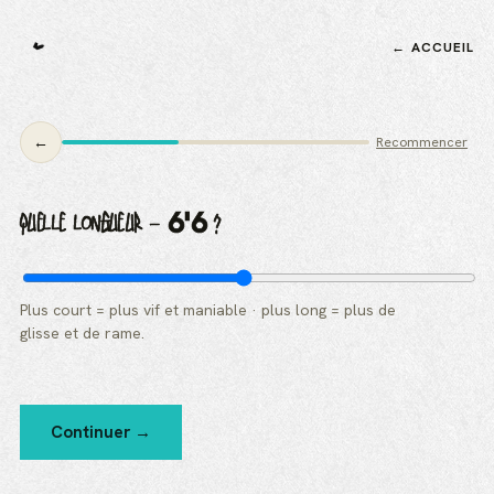
← ACCUEIL
←
Recommencer
6'6
QUELLE LONGUEUR —
?
Plus court = plus vif et maniable · plus long = plus de
glisse et de rame.
Continuer →