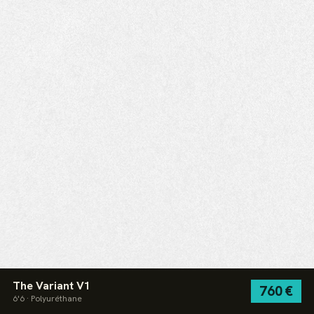
The Variant V1
760 €
6'6 · Polyuréthane