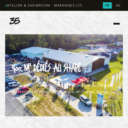
ATELIER & SHOWROOM · MARENNES (17)
FR
/
EN
L'ATELIER
900 M² DÉDIÉS AU SHAPE
Renaud et Thomas Cardinal conçoivent, façonnent et
finissent leurs planches sur place, en France, depuis
plus de 35 ans.