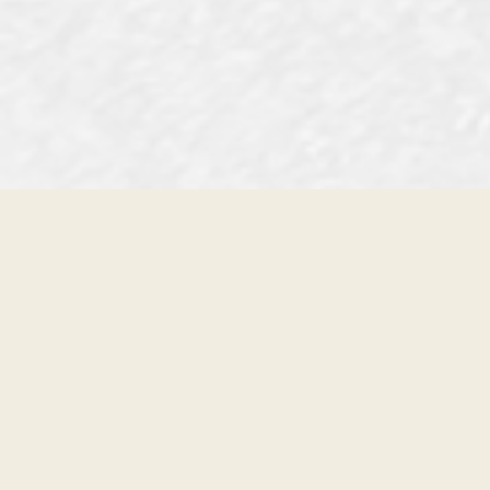
§ SUR-MESURE — DEPUIS 1991
COMPOSE LA PLANCHE QUI
TE RESSEMBLE.
CONFIGURER MA PLANCHE →
PARLER À UN SHAPER →
§ NEWSLETTER