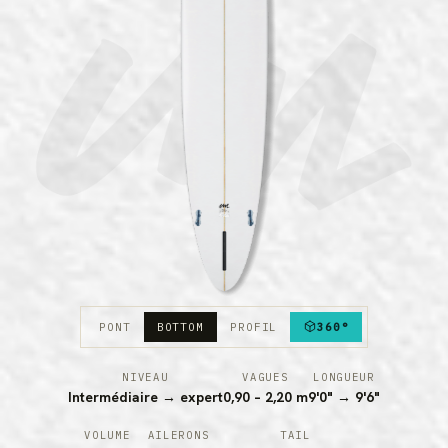
PONT
BOTTOM
PROFIL
360°
NIVEAU
VAGUES
LONGUEUR
Intermédiaire → expert
0,90 – 2,20 m
9'0" → 9'6"
VOLUME
AILERONS
TAIL